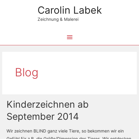
Zum
Hauptmenü
Carolin Labek
Inhalt
springen
Zeichnung & Malerei
Beitragsnavigation
Blog
Kinderzeichnen ab
Kinderzeichnen
ab
September 2014
September
2014
Wir zeichnen BLIND ganz viele Tiere, so bekommen wir ein
Gefühl für z.B. die Größe/Dimension des Tieres. Wir entdecken