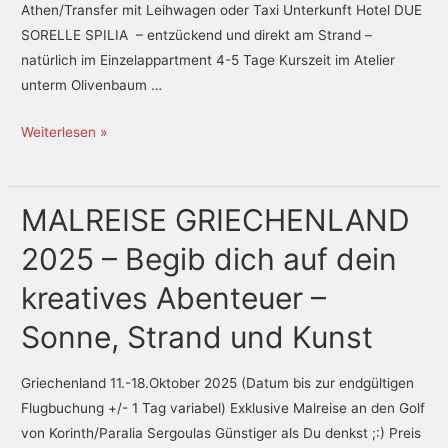
Athen/Transfer mit Leihwagen oder Taxi Unterkunft Hotel DUE
SORELLE SPILIA – entzückend und direkt am Strand –
natürlich im Einzelappartment 4-5 Tage Kurszeit im Atelier
unterm Olivenbaum …
Weiterlesen »
MALREISE GRIECHENLAND
MALREISE
GRIECHENLAND
2025 – Begib dich auf dein
2025
–
kreatives Abenteuer –
Begib
Sonne, Strand und Kunst
dich
auf
Griechenland 11.-18.Oktober 2025 (Datum bis zur endgültigen
dein
Flugbuchung +/- 1 Tag variabel) Exklusive Malreise an den Golf
kreatives
von Korinth/Paralia Sergoulas Günstiger als Du denkst ;:) Preis
Abenteuer