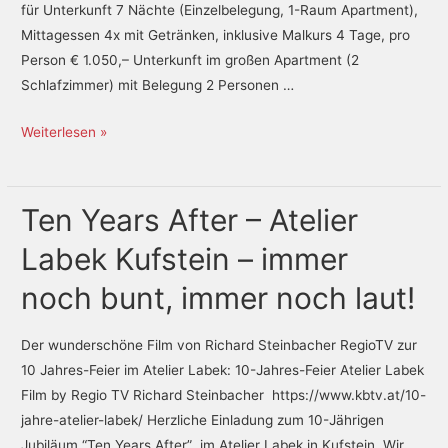
für Unterkunft 7 Nächte (Einzelbelegung, 1-Raum Apartment),
–
Mittagessen 4x mit Getränken, inklusive Malkurs 4 Tage, pro
Sonne,
Person € 1.050,– Unterkunft im großen Apartment (2
Strand
Schlafzimmer) mit Belegung 2 Personen …
und
Kunst
Weiterlesen »
Ten Years After – Atelier
Ten
Years
Labek Kufstein – immer
After
–
noch bunt, immer noch laut!
Atelier
Labek
Der wunderschöne Film von Richard Steinbacher RegioTV zur
Kufstein
10 Jahres-Feier im Atelier Labek: 10-Jahres-Feier Atelier Labek
–
Film by Regio TV Richard Steinbacher https://www.kbtv.at/10-
immer
jahre-atelier-labek/ Herzliche Einladung zum 10-Jährigen
noch
Jubiläum “Ten Years After” im Atelier Labek in Kufstein. Wir