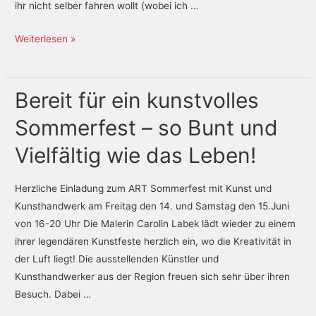
Abenteuer
ihr nicht selber fahren wollt (wobei ich …
Weiterlesen »
Bereit für ein kunstvolles
Bereit
für
Sommerfest – so Bunt und
ein
kunstvolles
Vielfältig wie das Leben!
Sommerfest
–
Herzliche Einladung zum ART Sommerfest mit Kunst und
so
Kunsthandwerk am Freitag den 14. und Samstag den 15.Juni
Bunt
von 16-20 Uhr Die Malerin Carolin Labek lädt wieder zu einem
und
ihrer legendären Kunstfeste herzlich ein, wo die Kreativität in
Vielfältig
der Luft liegt! Die ausstellenden Künstler und
wie
Kunsthandwerker aus der Region freuen sich sehr über ihren
das
Besuch. Dabei …
Leben!