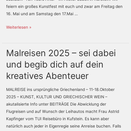
bunt,
feiern ein großes Kunstfest mit euch und zwar am Freitag den
immer
16. Mai und am Samstag den 17.Mai …
noch
laut!
Weiterlesen »
Malreisen 2025 – sei dabei
Malreisen
2025
und begib dich auf dein
–
sei
kreatives Abenteuer
dabei
und
MALREISE ins ursprüngliche Griechenland – 11-18.Oktober
begib
2025 – KUNST, KULTUR UND GRIECHISCHER WEIN –
dich
akutalisierte Info unter BEITRÄGE Die Abwicklung der
auf
Flugreisen und auf Wunsch der Leihautos macht Frau Astrid
dein
Kapfinger vom TUI Reisebüro in Kufstein. Es kann aber
kreatives
natürlich auch jeder in Eigenregie seine Anreise buchen. Falls