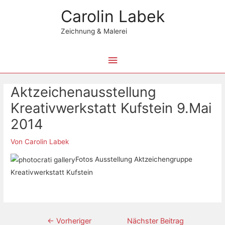
Zum
Hauptmenü
Carolin Labek
Inhalt
springen
Zeichnung & Malerei
Beitragsnavigation
Aktzeichenausstellung
Kreativwerkstatt Kufstein 9.Mai
2014
Von
Carolin Labek
Fotos Ausstellung Aktzeichengruppe
Kreativwerkstatt Kufstein
←
Vorheriger
Nächster Beitrag