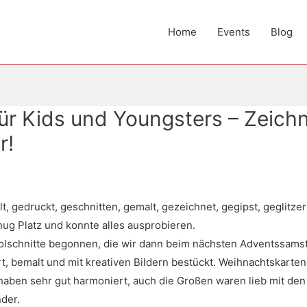
Home
Events
Blog
ür Kids und Youngsters – Zeich
r!
, gedruckt, geschnitten, gemalt, gezeichnet, gegipst, geglitze
nug Platz und konnte alles ausprobieren.
lschnitte begonnen, die wir dann beim nächsten Adventssamsta
rt, bemalt und mit kreativen Bildern bestückt. Weihnachtskart
le haben sehr gut harmoniert, auch die Großen waren lieb mit d
nder.