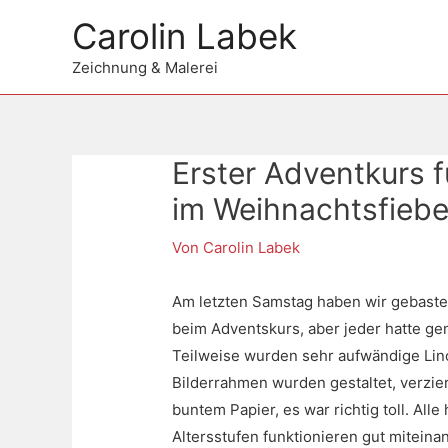
Zum
Carolin Labek
Inhalt
springen
Zeichnung & Malerei
Erster Adventkurs f
Beitragsnavigation
im Weihnachtsfiebe
Von
Carolin Labek
Am letzten Samstag haben wir gebastelt
beim Adventskurs, aber jeder hatte ge
Teilweise wurden sehr aufwändige Lino
Bilderrahmen wurden gestaltet, verzie
buntem Papier, es war richtig toll. Al
Altersstufen funktionieren gut miteina