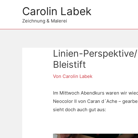
Zum
Carolin Labek
Inhalt
springen
Zeichnung & Malerei
Linien-Perspektive
Beitragsnavigation
Bleistift
Von
Carolin Labek
Im Mittwoch Abendkurs waren wir wiede
Neocolor II von Caran d´Ache – gearbei
sieht doch auch gut aus: