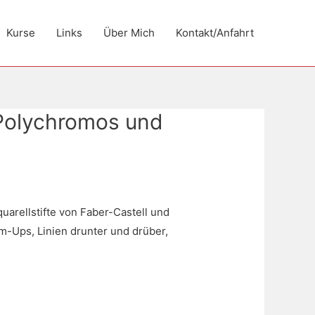
Kurse
Links
Über Mich
Kontakt/Anfahrt
 Polychromos und
arellstifte von Faber-Castell und
rm-Ups, Linien drunter und drüber,